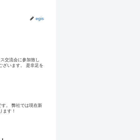
egis
ネス交流会に参加致し
ございます。 是非足を
す。 弊社では現在新
ります！